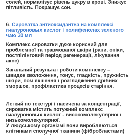
солей, нормалізує рівень цукру в крові. Знижує
пітливість. Покращує сон.
6.
Сироватка антиоксидантна на комплексі
гиалуроновых кислот і полифенолах зеленого
чаю 30 мл
Комплекс сироватки дуже корисний для
проблемної та травмованої шкіри (рани, опіки,
постпілінговий період регенерації, лікування
акне)
Загальний результат роботи комплексу –
швидке зволоження, тонус, гладкість, пружність
шкіри, пом'якшення і розгладження дрібних
зморшок, профілактика процесів старіння.
Легкий по текстурі і насичена за концентрації,
сироватка містить потужний комплекс
гиалуроновых кислот - високомолекулярної і
низькомолекулярної.
У людському організмі вони виробляються
клітинами сполучної тканини (фібробластами)