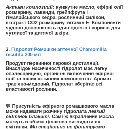
Активи композиції:
кунжутне масло, ефірні олії
розмарину, лаванди, грейпфрута і
гімалайського кедра, рослинний силікон,
екстракт СО2 розмарину, вітамін Е. Компоненти
чудово доповнюють один одного і корисні для
чутливої та дитячої шкіри.
3.
Гідролат Ромашки аптечної Chamomilla
recutita 200 мл
Продукт первинної парової дистиляції.
Внаслідок насиченості гідролат має легку
опалесценцию, органічні включення ефірної
олії та інших активних компонентів. Аромат
трав'яно-медовий. Гідролат зберігає всі
властивості рослини.
💬 Присутність ефірного ромашкового масла
може надавати розчину гідролата
легкий
відтінок блакиті.
Самі ж вкраплення масла
можуть в обсязі флакона виглядати як
смітинки.
Ми спеціально не фільтруємо