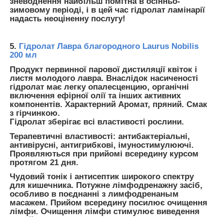
зневоднення найбільш помітна в осінньо-
зимовому періоді, і в цей час гідролат ламінарії
надасть неоціненну послугу!
5.
Гідролат Лавра благородного Laurus Nobilis
200 мл
Продукт первинної парової дистиляції квіток і
листя молодого лавра. Внаслідок насиченості
гідролат має легку опалесценцию, органічні
включення ефірної олії та інших активних
компонентів. Характерний Аромат, пряний. Смак
з гірчинкою.
Гідролат зберігає всі властивості рослини.
Терапевтичні властивості: антибактеріальні,
антивірусні, антигрибкові, імуностимулюючі.
Проявляються при прийомі всередину курсом
протягом 21 дня.
Чудовий тонік і антисептик широкого спектру
для кишечника. Потужне лімфодренажну засіб,
особливо в поєднанні з лимфодренаным
масажем. Прийом всередину посилює очищення
лімфи. Очищення лімфи стимулює виведення