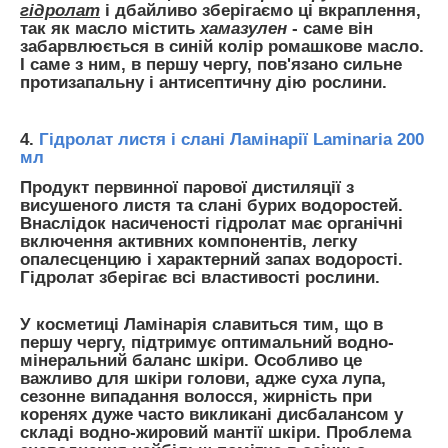
гідролат
і дбайливо зберігаємо ці вкраплення,
так як масло містить
хамазулен
- саме він
забарвлюється в синій колір ромашкове масло.
І саме з ним, в першу чергу, пов'язано сильне
протизапальну і антисептичну дію рослини.
4.
Гідролат листя і слані Ламінарії Laminaria 200
мл
Продукт первинної парової дистиляції з
висушеного листя та слані бурих водоростей.
Внаслідок насиченості гідролат має органічні
включення активних компонентів, легку
опалесценцию і характерний запах водорості.
Гідролат зберігає всі властивості рослини.
У косметиці Ламінарія славиться тим, що в
першу чергу, підтримує оптимальний водно-
мінеральний баланс шкіри. Особливо це
важливо для шкіри голови, адже суха лупа,
сезонне випадання волосся, жирність при
коренях дуже часто викликані дисбалансом у
складі водно-жировий мантії шкіри. Проблема