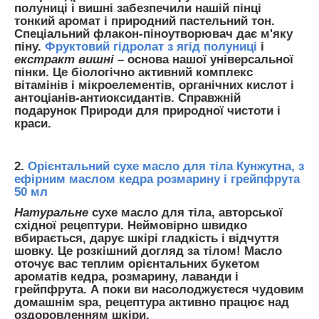
полуниці і вишні забезпечили нашій пінці
тонкий аромат і природний пастельний тон.
Спеціальний флакон-піноутворювач дає м'яку
піну.
Фруктовий гідролат з ягід полуниці
і
екстракт вишні
– основа нашої універсальної
пінки. Це біологічно активний комплекс
вітамінів і мікроелементів, органічних кислот і
антоціанів-антиоксидантів. Справжній
подарунок Природи для природної чистоти і
краси.
2.
Орієнтальний сухе масло для тіла Кунжутна, з
ефірним маслом кедра розмарину і грейпфрута
50 мл
Натуральне
сухе масло для тіла, авторської
східної рецептури. Неймовірно швидко
вбирається, дарує шкірі гладкість і відчуття
шовку. Це розкішний догляд за тілом! Масло
оточує вас теплим орієнтальних букетом
ароматів кедра, розмарину, лаванди і
грейпфрута. А поки ви насолоджуєтеся чудовим
домашнім spa, рецептура активно працює над
оздоровленням шкіри.