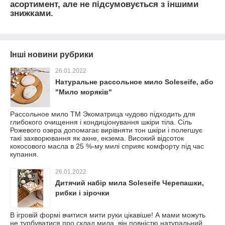
асортимент, але не підсумовується з іншими
знижками.
Інші новини рубрики
26.01.2022
Натуральне рассольное мило Soleseife, або
"Мило моряків"
Рассольное мило ТМ Экоматрица чудово підходить для
глибокого очищення і кондиціонування шкіри тіла. Сіль
Рожевого озера допомагає вирівняти тон шкіри і полегшує
такі захворювання як акне, екзема. Високий відсоток
кокосового масла в 25 %-му милі сприяє комфорту під час
купання.
26.01.2022
Дитячий набір мила Soleseife Черепашки,
рибки і зірочки
В ігровій формі вчитися мити руки цікавіше! А мами можуть
не турбуватися про склад мила, він повністю натуральний.