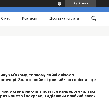
Кошик
О нас
Контакти
Доставка і оплата
ву у м'якому, теплому сяйві свічок з
вечері. Золоте сяйво і довгий час горіння - це
ічок, які виділяють у повітря канцерогени, такі
горять чисто і яскраво, виділяючи слабкий запах