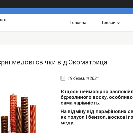
гії
Головна
Товари
єрні медові свічки від Экоматрица
19 березня 2021
Є щось неймовірно заспокійли
бджолиного воску, особливо в
сама чарівність.
На відміну від парафінових св
як толуол і бензол, воскові 
меду.