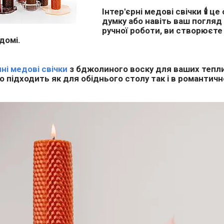
Інтер'єрні медові свічки 🕯 
думку або навіть ваш погляд
ручної роботи, ви створюєте
домі.
ні медові свічки
з бджолиного воску для ваших тепли
о підходить як для обіднього столу так і в романтич