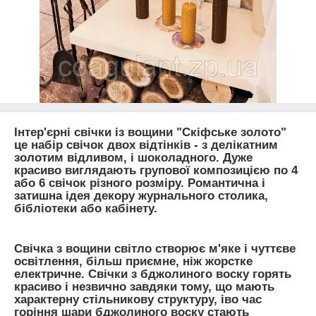
Інтер'єрні свічки із вощини "Скіфське золото"
це набір свічок двох відтінків - з делікатним
золотим відливом, і шоколадного. Дуже
красиво виглядають групової композицією по 4
або 6 свічок різного розміру. Романтична і
затишна ідея декору журнального столика,
бібліотеки або кабінету.
Свічка з вощини світло створює м'яке і чуттєве
освітлення, більш приємне, ніж жорстке
електричне. Свічки з бджолиного воску горять
красиво і незвично завдяки тому, що мають
характерну стільникову структуру, іво час
горіння шари бджолиного воску стають