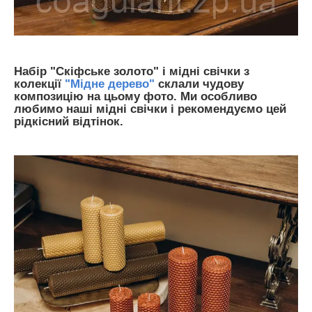
Набір "Скіфське золото" і мідні свічки з
колекції
"Мідне дерево"
склали чудову
композицію на цьому фото. Ми особливо
любимо наші мідні свічки і рекомендуємо цей
рідкісний відтінок.