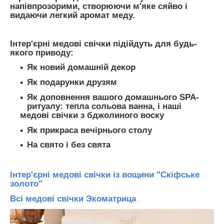
напівпрозорими, створюючи м'яке сяйво і
видаючи легкий аромат меду.
Інтер'єрні медові свічки підійдуть для будь-
якого приводу:
Як новий домашній декор
Як подарунки друзям
Як доповнення вашого домашнього SPA-
ритуалу: тепла сольова ванна, і наші
медові свічки з бджолиного воску
Як прикраса вечірнього столу
На свято і без свята
Інтер'єрні медові свічки із вощини "Скіфське
золото"
Всі медові свічки Экоматрица