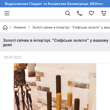
Водоочисник Гіацинт та Косметика Екоматриця. ЕКОтехнологі
Новини
Золоті свічки в інтер'єрі. "Скіфське золото" у в
Золоті свічки в інтер'єрі. "Скіфське золото" у вашому
домі
30.03.2021