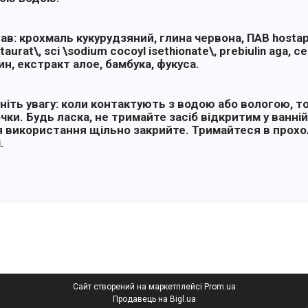
ав: крохмаль кукурудзяний, глина червона, ПАВ hosta
 taurat\, sci \sodium cocoyl isethionate\, prebiulin aga,
ин, екстракт алое, бамбука, фукуса.
ніть увагу: коли контактують з водою або вологою, т
чки. Будь ласка, не тримайте засіб відкритим у ванній
я використання щільно закрийте. Тримайтеся в прохо
.
Сайт створений на маркетплейсі
Prom.ua
Продавець на Bigl.ua