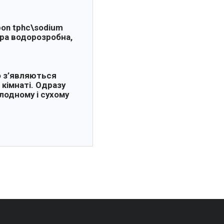
pon tphc\sodium
 сера водорозробна,
о з’являються
 кімнаті. Одразу
лодному і сухому