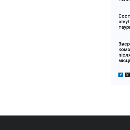
Сост
oleyl
таур
Звер
комо
післ
місці