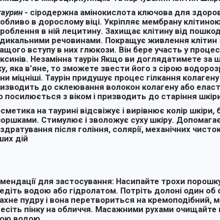
таурин
- сіродержна амінокислота ключова для здоров
обливо в дорослому віці. Укріпляє мембрану клітино
роблення в ній лецитину. Захищає клітину від пошк
дикальними речовинами. Покращує живлення клітин 
ащого вступу в них глюкози. Він бере участь у проце
ксинів. Незамінна таурін Якщо ви доглядатимете за 
ку, яка в’яне, то зможете звести його з сірою водоро
ни міцніші. Таурін придушує процес гілкання колагену
изводить до склеювання волокон колагену або еласт
 посилюється з віком і призводить до старіння шкіри
сметика на таурині відсвіжує і вирівнює колір шкіри, 
оршками. Стимулює і зволожує суху шкіру. Допомага
здратування після гоління, солярії, механічних чисто
ших дій
мендації для застосування: Насипайте трохи порошку
едіть водою або гідролатом. Потріть долоні один об 
ахне пудру і вона перетвориться на кремоподібний, м'
есіть пінку на обличчя. Масажними рухами очищайте 
ою водою.