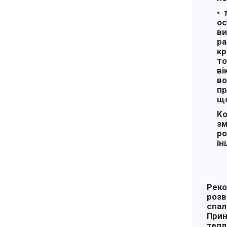
ос
ви
ра
кр
то
ві
во
пр
що
Ко
зм
ро
ін
Реко
розв
спал
Прин
тепл