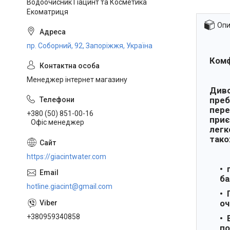
Водоочисник Гіацинт та Косметика
Екоматриця
Опи
пр. Соборний, 92, Запоріжжя, Україна
Комф
Менеджер інтернет магазину
Диво
преб
пере
+380 (50) 851-00-16
приє
Офіс менеджер
легк
тако
https://giacintwater.com
ба
hotline.giacint@gmail.com
оч
+380959340858
по