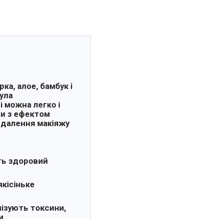
а, алое, бамбук і
ула
і можна легко і
ри з ефектом
видалення макіяжу
ть здоровий
якісіньке
ізують токсини,
и.