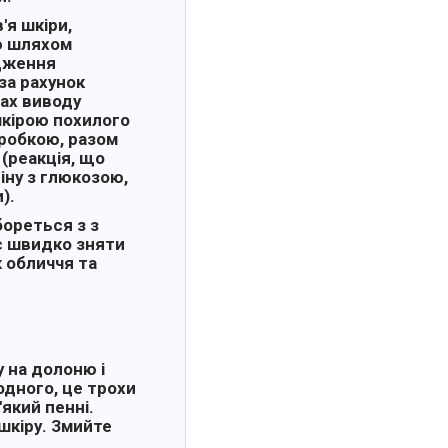
'я шкіри,
ю шляхом
одження
за рахунок
сах виводу
шкірою похилого
зробкою, разом
 (реакція, що
іну з глюкозою,
).
бореться з з
є швидко зняти
к обличчя та
 на долоню і
одного, це трохи
який пенні.
шкіру. Змийте