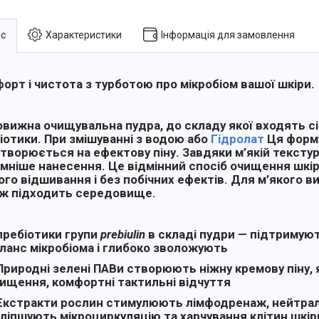
с
Характеристики
Інформація для замовлення
орт і чистота з турботою про мікробіом вашої шкіри.
вижна очищувальна пудра, до складу якої входять сірк
іотики. При змішуванні з водою або
Гідролат
Ця форм
творюється на ефектову піну. Завдяки м’якій текстур
мніше нанесення. Це відмінний спосіб очищення шкі
ого відшивання і без побічних ефектів. Для м’якого 
ж підходить середовище.
пребіотики групи
prebiulin
в складі пудри — підтримую
ланс мікробіома і глибоко зволожують
Природні зелені ПАВи створюють ніжну кремову піну, 
ищення, комфортні тактильні відчуття
Екстракти рослин стимулюють лімфодренаж, нейтрал
ліпшують мікроциркуляцію та харчування клітин шкір