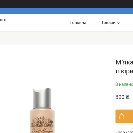
гії
Головна
Товари
М’як
шкіри
В наявно
390 ₴