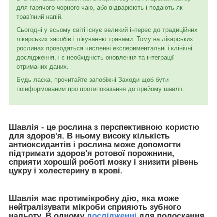
для гарячого чорного чаю, або відварюють і подають як
трав'яний напій.
Сьогодні у всьому світі існує великий інтерес до традиційних
лікарських засобів і лікуванню травами. Тому на лікарських
рослинах проводяться численні експериментальні і клінічні
дослідження, і є необхідність оновлення та інтеграції
отриманих даних.
Будь ласка, прочитайте запобіжні Заходи щоб бути
поінформованим про протипоказання до прийому шавлії.
Шавлія - це рослина з перспективною користю
для здоров'я. В ньому високу кількість
антиоксидантів і рослина може допомогти
підтримати здоров'я ротової порожнини,
сприяти хорошій роботі мозку і знизити рівень
цукру і холестерину в крові.
Шавлія має протимікробну дію, яка може
нейтралізувати мікроби сприяють зубного
нальоту. В одному
дослідженні
для полоскання