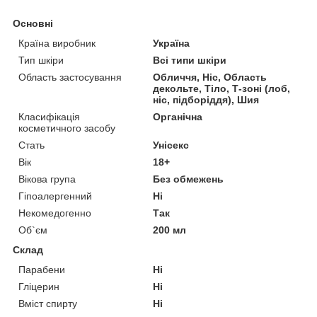
Основні
Країна виробник
Україна
Тип шкіри
Всі типи шкіри
Область застосування
Обличчя, Ніс, Область
декольте, Тіло, Т-зоні (лоб,
ніс, підборіддя), Шия
Класифікація
Органічна
косметичного засобу
Стать
Унісекс
Вік
18+
Вікова група
Без обмежень
Гіпоалергенний
Ні
Некомедогенно
Так
Об`єм
200 мл
Склад
Парабени
Ні
Гліцерин
Ні
Вміст спирту
Ні