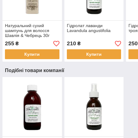
Натуральний сухий
Гідролат лаванди
Гідр
шампунь для волосся
Lavandula angustifolia
тро
Шавлія & Чебрець 30г
255
210
250
₴
₴
Купити
Купити
Подібні товари компанії