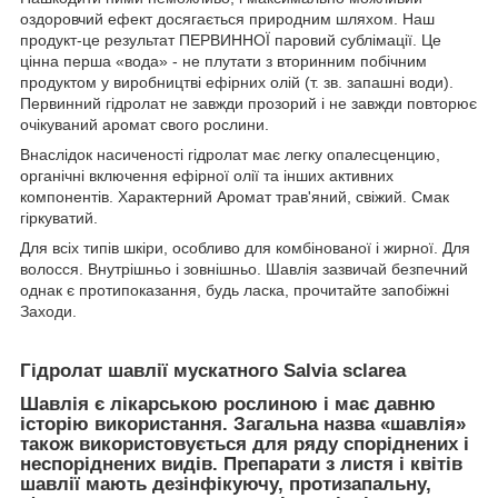
оздоровчий ефект досягається природним шляхом. Наш
продукт-це результат ПЕРВИННОЇ паровий сублімації. Це
цінна перша «вода» - не плутати з вторинним побічним
продуктом у виробництві ефірних олій (т. зв. запашні води).
Первинний гідролат не завжди прозорий і не завжди повторює
очікуваний аромат свого рослини.
Внаслідок насиченості гідролат має легку опалесценцию,
органічні включення ефірної олії та інших активних
компонентів. Характерний Аромат трав'яний, свіжий. Смак
гіркуватий.
Для всіх типів шкіри, особливо для комбінованої і жирної. Для
волосся. Внутрішньо і зовнішньо. Шавлія зазвичай безпечний
однак є протипоказання, будь ласка, прочитайте запобіжні
Заходи.
Гідролат шавлії мускатного Salvia sclarea
Шавлія є лікарською рослиною і має давню
історію використання. Загальна назва «шавлія»
також використовується для ряду споріднених і
неспоріднених видів. Препарати з листя і квітів
шавлії мають дезінфікуючу, протизапальну,