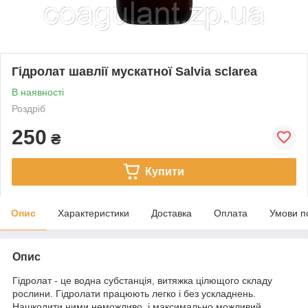
Гідролат шавлії мускатної Salvia sclarea
В наявності
Роздріб
250
₴
Купити
Опис
Характеристики
Доставка
Оплата
Умови п
Опис
Гідролат - це водна субстанція, витяжка цілющого складу
рослини. Гідролати працюють легко і без ускладнень.
Нашкодити ними неможливо, і максимально можливий