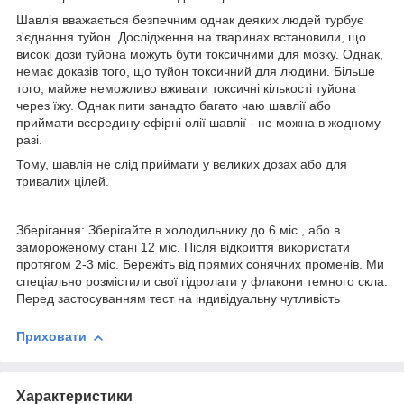
Шавлія вважається безпечним однак деяких людей турбує
з'єднання туйон. Дослідження на тваринах встановили, що
високі дози туйона можуть бути токсичними для мозку. Однак,
немає доказів того, що туйон токсичний для людини. Більше
того, майже неможливо вживати токсичні кількості туйона
через їжу. Однак пити занадто багато чаю шавлії або
приймати всередину ефірні олії шавлії - не можна в жодному
разі.
Тому, шавлія не слід приймати у великих дозах або для
тривалих цілей.
Зберігання: Зберігайте в холодильнику до 6 міс., або в
замороженому стані 12 міс. Після відкриття використати
протягом 2-3 міс. Бережіть від прямих сонячних променів. Ми
спеціально розмістили свої гідролати у флакони темного скла.
Перед застосуванням тест на індивідуальну чутливість
Приховати
Характеристики