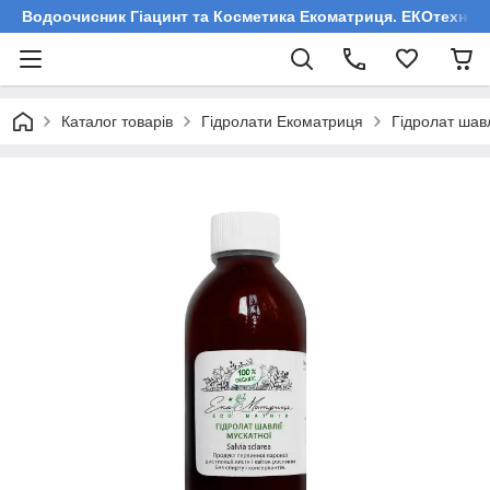
Водоочисник Гіацинт та Косметика Екоматриця. ЕКОтехнологі
Каталог товарів
Гідролати Екоматриця
Гідролат шавл