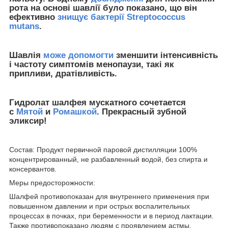
рота на основі шавлії було показано, що він
ефективно
знищує бактерії Streptococcus
mutans
.
Шавлія
може допомогти
зменшити інтенсивність
і частоту симптомів менопаузи, такі як
припливи, дратівливість.
Гидролат шалфея мускатного сочетается
с
Мятой
и
Ромашкой
. Прекрасный зубной
эликсир!
Состав: Продукт первичной паровой дистилляции 100%
концентрированный, не разбавленный водой, без спирта и
консервантов.
Меры предосторожности:
Шалфей противопоказан для внутреннего применения при
повышенном давлении и при острых воспалительных
процессах в почках, при беременности и в период лактации.
Также противопоказано людям с проявлением астмы.