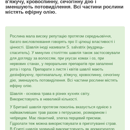
в'яжучу, кровоспинну, сечогінну дію і
зменшують потовиділення. Всі частини рослини
містять ефірну олію.
Рослина мала високу репутацію протягом середньовіччя,
багато висловлювання говорять про її цілющі властивості і
цінності. Шавлія іноді називали S. salvatrix (мудрець-
спаситель). У минулих століттях шавлія також застосовували
для догляду за волоссям, при укусах комах і оз, при
нервових станах, у пероральних препаратів при запаленні
рота і горла. Препарати з листя і квітів шавлії мають
дезінфікуючу, протизапальну, в'яжучу, кровоспинну, сечогінну
дію, зменшують потовиділення. Всі частини рослини містять
ефірну олію.
Шавлія - основна трава в різних кухнях світу.
Використовують в невеликій кількості.
У Британії шавлія протягом поколінь вказується однією з
найважливіших трав разом з петрушкою, розмарином і
чебрецем. Має пікантний, злегка перцевий присмак.
Гідролати теж можна використовувати в приготуванні страв.
В Єгипті шавлія зазвичай використовують як ароматизатор