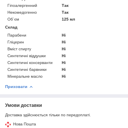
Гіпоалергенний
Так
Некомедогенно
Так
Об`єм
125 мл
Склад
Парабени
Ні
Гліцерин
Ні
Вміст спирту
Ні
Синтетичні віддушки
Ні
Синтетичні консерванти
Ні
Синтетичні барвники
Ні
Мінеральне масло
Ні
Приховати
Умови доставки
Доставка здійснюється тільки по передоплаті.
Нова Пошта