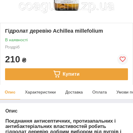
Гідролат деревію Achillea millefolium
В наявності
Роздріб
210
₴
Купити
Опис
Характеристики
Доставка
Оплата
Умови п
Опис
Поєднання антисептичних, протизапальних і
антибактеріальних властивостей робить
гідролат деревію добрим вибором від вугрів і