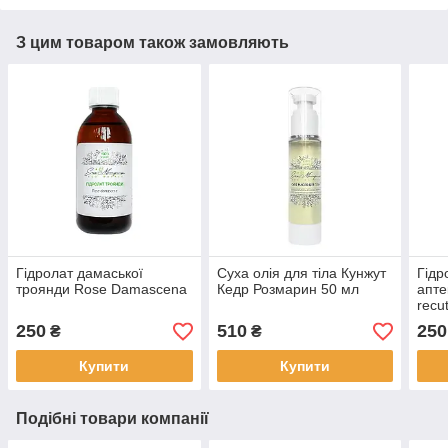
З цим товаром також замовляють
Гідролат дамаської
Суха олія для тіла Кунжут
Гідр
троянди Rose Damascena
Кедр Розмарин 50 мл
апте
recut
250
510
250
₴
₴
Купити
Купити
Подібні товари компанії