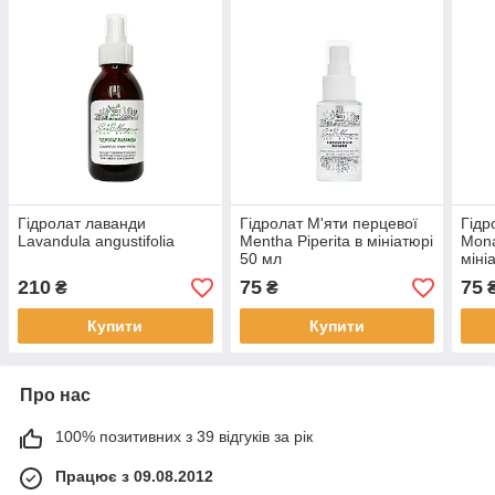
Гідролат лаванди
Гідролат М'яти перцевої
Гідр
Lavandula angustifolia
Mentha Piperita в мініатюрі
Mona
50 мл
міні
210
75
75
₴
₴
Купити
Купити
Про нас
100% позитивних з 39 відгуків за рік
Працює з 09.08.2012