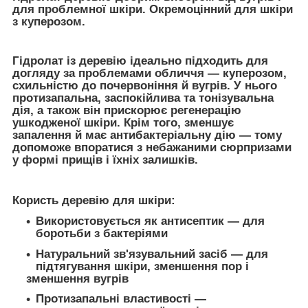
для проблемної шкіри. Окремоцінний для шкіри
з куперозом.
Гідролат із деревію ідеально підходить для
догляду за проблемами обличчя — куперозом,
схильністю до почервоніння й вугрів. У нього
протизапальна, заспокійлива та тонізувальна
дія, а також він прискорює регенерацію
ушкодженої шкіри. Крім того, зменшує
запалення й має антибактеріальну дію — тому
допоможе впоратися з небажаними сюрпризами
у формі прищів і їхніх залишків.
Користь деревію для шкіри:
Використовується як антисептик — для
боротьби з бактеріями
Натуральний зв'язувальний засіб — для
підтягування шкіри, зменшення пор і
зменшення вугрів
Протизапальні властивості —