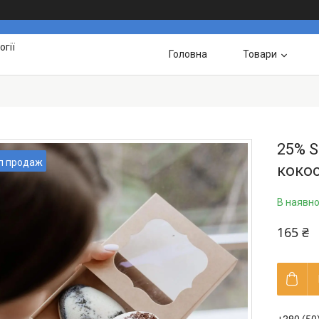
гії
Головна
Товари
25% S
п продаж
коко
В наявно
165 ₴