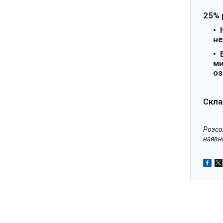
25% 
не
ми
оз
Скла
Розсо
наявн