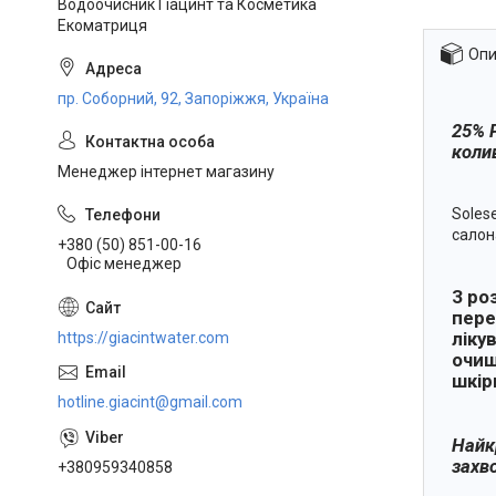
Водоочисник Гіацинт та Косметика
Екоматриця
Опи
пр. Соборний, 92, Запоріжжя, Україна
25% 
колив
Менеджер інтернет магазину
Soles
салон
+380 (50) 851-00-16
Офіс менеджер
З ро
пере
ліку
https://giacintwater.com
очищ
шкір
hotline.giacint@gmail.com
Найкр
захв
+380959340858