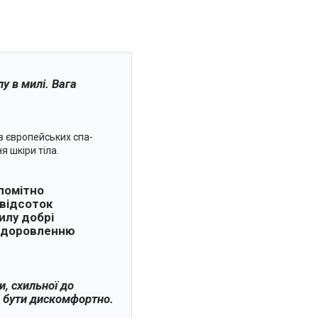
у в милі. Вага
в європейських спа-
 шкіри тіла.
епомітно
 відсоток
милу добрі
оздоровленню
, схильної до
е бути дискомфортно.