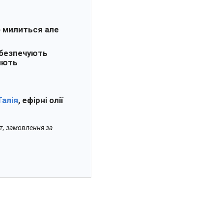
о милиться але
забезпечують
ияють
Талія
, ефірні олії
т, замовлення за