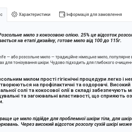
с
Характеристики
Інформація для замовлення
Розсольне мило з кокосовою олією. 25% це відсоток розсол
ається на етапі дизайну, готове мило від 100 до 115г.
eife — або розсольне мило — традиційне німецьке мило, популярне 
ах для тонізування шкіри. Чудово підходить для глибокого очищення
зсольним милом прості гігієнічні процедури легко і н
творюються на профілактичні та оздоровчі. Високий
вальної солі та кокосової олії в складі забезпечують 
увальні та загоювальні властивості, що сприяють 
и.
аще це мило підійде для проблемної шкіри тіла, для шкіри
орювань. Через високий відсоток розсолу сухій шкірі мож