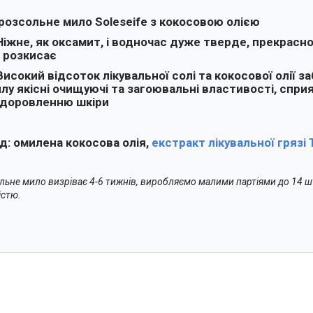
розсольне мило Soleseife з кокосовою олією
Ніжне, як оксамит, і водночас дуже тверде, прекрасн
 розкисає
Високий відсоток лікувальної солі та кокосової олії 
лу якісні очищуючі та загоювальні властивості, спр
доровленню шкіри
д: омилена кокосова олія,
екстракт лікувальної грязі 
льне мило визріває 4-6 тижнів, виробляємо малими партіями до 14 ш
істю.