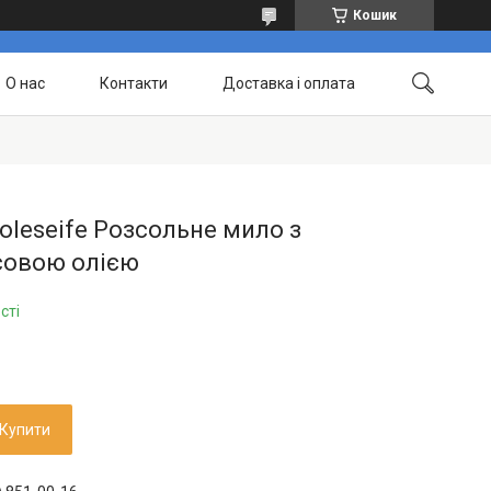
Кошик
О нас
Контакти
Доставка і оплата
oleseife Розсольне мило з
совою олією
сті
Купити