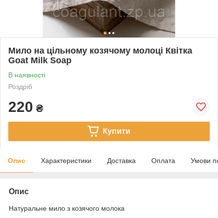
Мило на цільному козячому молоці Квітка
Goat Milk Soap
В наявності
Роздріб
220
₴
Купити
Опис
Характеристики
Доставка
Оплата
Умови п
Опис
Натуральне мило з козячого молока