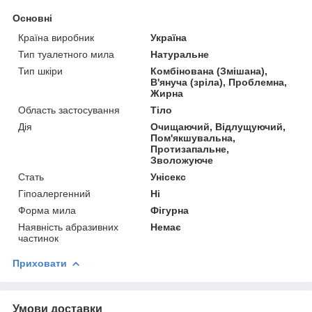
Основні
Країна виробник
Україна
Тип туалетного мила
Натуральне
Тип шкіри
Комбінована (Змішана),
В'януча (зріла), Проблемна,
Жирна
Область застосування
Тіло
Дія
Очищаючий, Відлущуючий,
Пом'якшувальна,
Протизапальне,
Зволожуюче
Стать
Унісекс
Гіпоалергенний
Ні
Форма мила
Фігурна
Наявність абразивних
Немає
частинок
Приховати
Умови доставки