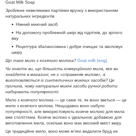
Goat Milk Soap
Зроблене невеликими партіями вручну з використанням
натуральних інгредієнтів
Ніжний миючий засіб
На допомогу проблемній шкірі від підлітків, до зрілого
віку
Рецептура збалансована і добре очищає та зволожує
шкіру
Що таке мило з козячого молока?
Goat milk (eng)
Чи знаєте ви, що більшість комерційного мила, яке ви
знайдете в магазині, не є «справжнім милом», а
виготовляється із синтетичних миючих засобів? Це
причина, чому натуральні миючі засоби ручної роботи
набирають популярності.
Мило з козячого молока — це саме те, як воно зветься — це
мило з козячого молока. Нещодавно воно набуло
популярності, але використовують козяче молоко для мила
вже століттями. Козяче молоко є ідеальною добавкою для
виготовлення мила, оскільки воно має високий вміст жиру.
Це традиційне мило, воно може м’яко видалити бруд не