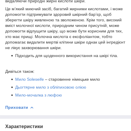
видаляючи природні жирні кислоти шкіри.
Це м’який миючий засіб, багатий жирними кислотами, і може
допомогти підтримувати здоровий шкірний бар’єр, щоб
зберегти шкіру живленою та зволоженою. Крім того, високий
вміст молочної кислоти, природним чином присутній, може
допомогти відлущити шкіру, що може бути корисним для тих,
хто має прищі. Молочна кислота є ексфоліантом, тобто
допомагає видалити мертві клітини шкіри однак цей інгредієнт
не лікує захворювання шкіри.
Підходить для щоденного використання на шкірі тіла.
Дивіться також:
Мило Soleseife
– старовинне німецьке мило
Дьогтярне мило з обліпиховою олією
Мило-мочалка з люфою
Приховати
Характеристики