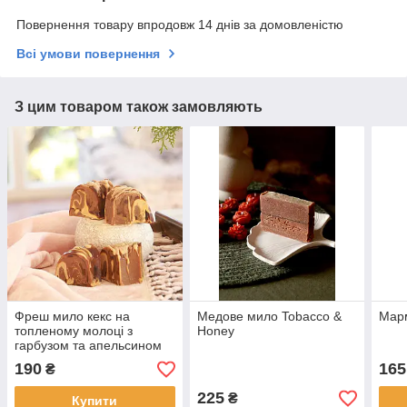
Повернення товару впродовж 14 днів за домовленістю
Всі умови повернення
З цим товаром також замовляють
Фреш мило кекс на
Медове мило Tobacco &
Мар
топленому молоці з
Honey
гарбузом та апельсином
190
165
₴
225
₴
Купити