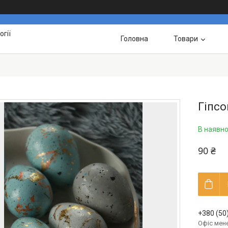
гії
Головна
Товари
Гіпсо
В наявно
90 ₴
+380 (50
Офіс мен