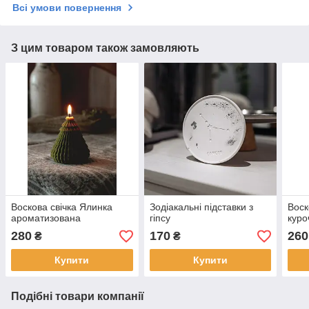
Всі умови повернення
З цим товаром також замовляють
Воскова свічка Ялинка
Зодіакальні підставки з
Воск
ароматизована
гіпсу
куро
280
170
260
₴
₴
Купити
Купити
Подібні товари компанії