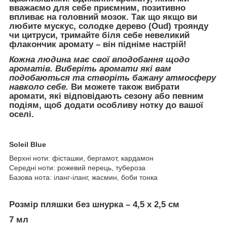
вважаємо для себе приємним, позитивно
впливає на головний мозок. Так що якщо ви
любите мускус, солодке дерево (Oud) троянду
чи цитруси, тримайте біля себе невеликий
флакончик аромату – він підніме настрій!
Кожна людина має свої вподобання щодо
ароматів. Виберіть аромати які вам
подобаються та створіть бажану атмосферу
навколо себе.
Ви можете також вибрати
аромати, які відповідають сезону або певним
подіям, щоб додати особливу нотку до вашої
оселі.
Soleil Blue
Верхні ноти: фісташки, бергамот, кардамон
Середні ноти: рожевий перець, тубероза
Базова нота: іланг-іланг, жасмин, боби тонка
Розмір пляшки без шнурка – 4,5 х 2,5 см
7 мл