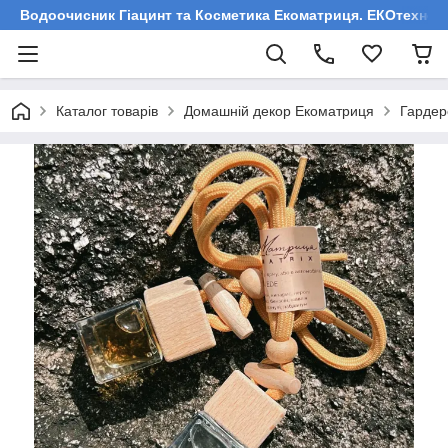
Водоочисник Гіацинт та Косметика Екоматриця. ЕКОтехнологі
Каталог товарів
Домашній декор Екоматриця
Гардер