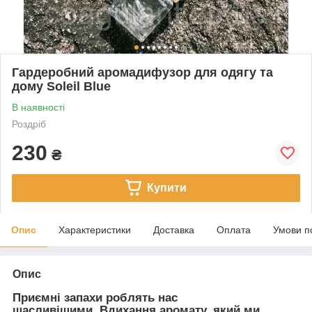
Гардеробний аромадифузор для одягу та
дому Soleil Blue
В наявності
Роздріб
230
₴
Купити
Опис
Характеристики
Доставка
Оплата
Умови п
Опис
Приємні запахи роблять нас
щасливішими. Вдихання аромату, який ми