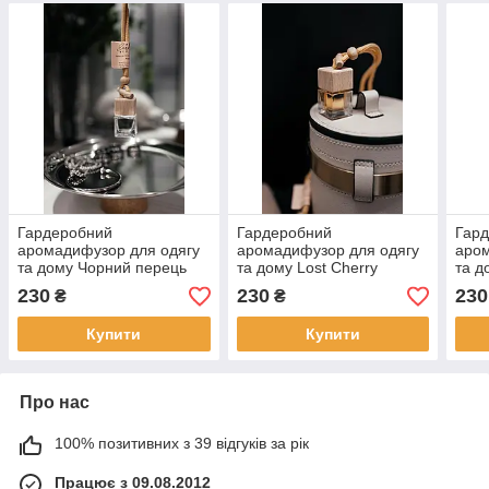
Гардеробний
Гардеробний
Гар
аромадифузор для одягу
аромадифузор для одягу
аром
та дому Чорний перець
та дому Lost Cherry
та д
230
230
230
₴
₴
Купити
Купити
Про нас
100% позитивних з 39 відгуків за рік
Працює з 09.08.2012