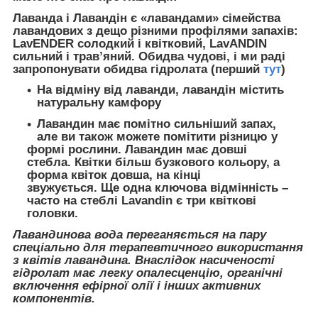
Лаванда і Лавандін є «лавандами» сімейства
лавандових з дещо різними профілями запахів:
LavENDER солодкий і квітковий, LavANDIN
сильний і трав’яний. Обидва чудові, і ми раді
запропонувати обидва гідролата (перший
тут
)
На відміну від лаванди, лавандін містить
натуральну камфору
Лавандин має помітно сильніший запах,
але ви також можете помітити різницю у
формі рослини. Лавандин має довші
стебла. Квітки більш бузкового кольору, а
форма квіток довша, на кінці
звужується. Ще одна ключова відмінність –
часто на стеблі Lavandin є три квіткові
головки.
Лавандинова вода переганяється на пару
спеціально для терапевтичного використання
з квітів лавандина. Внаслідок насиченості
гідролат має легку опалесценцію, органічні
включення ефірної олії і інших активних
компонентів.