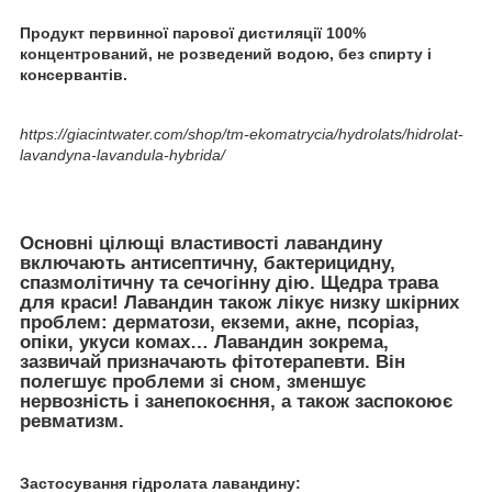
Продукт первинної парової дистиляції 100%
концентрований, не розведений водою, без спирту і
консервантів.
https://giacintwater.com/shop/tm-ekomatrycia/hydrolats/hidrolat-
lavandyna-lavandula-hybrida/
Основні цілющі властивості лавандину
включають антисептичну, бактерицидну,
спазмолітичну та сечогінну дію. Щедра трава
для краси! Лавандин також лікує низку шкірних
проблем: дерматози, екземи, акне, псоріаз,
опіки, укуси комах… Лавандин зокрема,
зазвичай призначають фітотерапевти. Він
полегшує проблеми зі сном, зменшує
нервозність і занепокоєння, а також заспокоює
ревматизм.
Застосування гідролата лавандину: