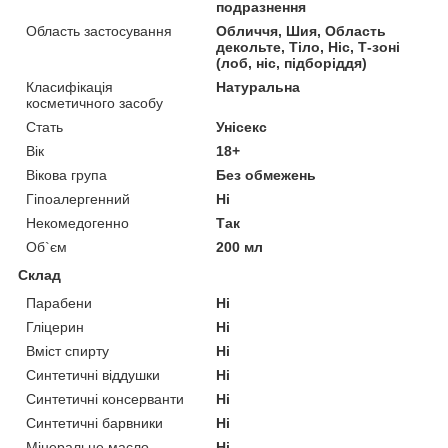
подразнення
Область застосування
Обличчя, Шия, Область
декольте, Тіло, Ніс, Т-зоні
(лоб, ніс, підборіддя)
Класифікація
Натуральна
косметичного засобу
Стать
Унісекс
Вік
18+
Вікова група
Без обмежень
Гіпоалергенний
Ні
Некомедогенно
Так
Об`єм
200 мл
Склад
Парабени
Ні
Гліцерин
Ні
Вміст спирту
Ні
Синтетичні віддушки
Ні
Синтетичні консерванти
Ні
Синтетичні барвники
Ні
Мінеральне масло
Ні