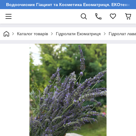
Водоочисник Гіацинт та Косметика Екоматриця. ЕКОтехнологі
Каталог товарів
Гідролати Екоматриця
Гідролат лав