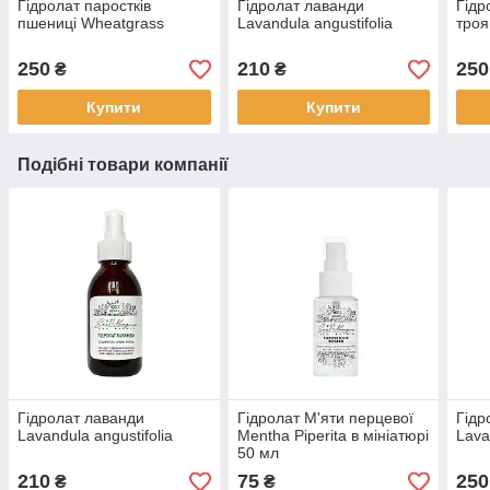
Гідролат паростків
Гідролат лаванди
Гідр
пшениці Wheatgrass
Lavandula angustifolia
тро
250
210
250
₴
₴
Купити
Купити
Подібні товари компанії
Гідролат лаванди
Гідролат М'яти перцевої
Гідр
Lavandula angustifolia
Mentha Piperita в мініатюрі
Lava
50 мл
210
75
250
₴
₴