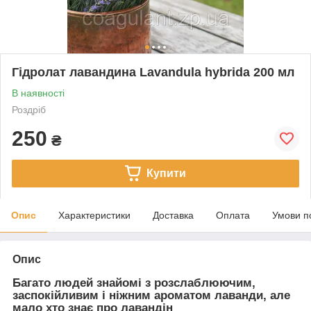
Гідролат лавандина Lavandula hybrida 200 мл
В наявності
Роздріб
250
₴
Купити
Опис
Характеристики
Доставка
Оплата
Умови п
Опис
Багато людей знайомі з розслаблюючим,
заспокійливим і ніжним ароматом лаванди, але
мало хто знає про лавандін