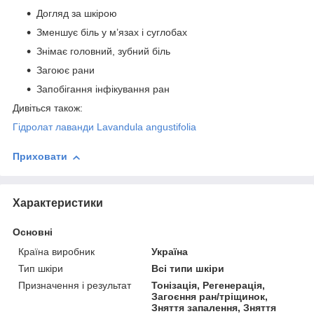
Догляд за шкірою
Зменшує біль у м’язах і суглобах
Знімає головний, зубний біль
Загоює рани
Запобігання інфікування ран
Дивіться також:
Гідролат лаванди Lavandula angustifolia
Приховати
Характеристики
Основні
Країна виробник
Україна
Тип шкіри
Всі типи шкіри
Призначення і результат
Тонізація, Регенерація,
Загоєння ран/тріщинок,
Зняття запалення, Зняття