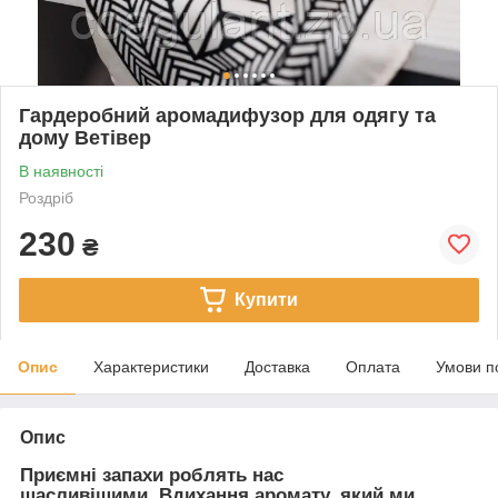
Гардеробний аромадифузор для одягу та
дому Ветівер
В наявності
Роздріб
230
₴
Купити
Опис
Характеристики
Доставка
Оплата
Умови п
Опис
Приємні запахи роблять нас
щасливішими. Вдихання аромату, який ми