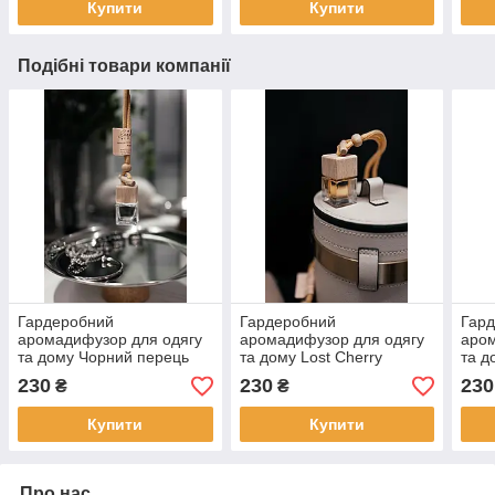
Купити
Купити
Подібні товари компанії
Гардеробний
Гардеробний
Гар
аромадифузор для одягу
аромадифузор для одягу
аром
та дому Чорний перець
та дому Lost Cherry
та д
230
230
230
₴
₴
Купити
Купити
Про нас