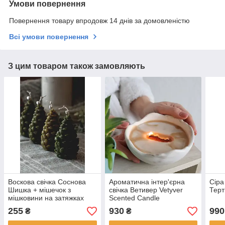
Умови повернення
Повернення товару впродовж 14 днів за домовленістю
Всі умови повернення
З цим товаром також замовляють
Воскова свічка Соснова
Ароматична інтер'єрна
Сіра
Шишка + мішечок з
свічка Ветивер Vetyver
Терт
мішковини на затяжках
Scented Candle
255
930
990
₴
₴