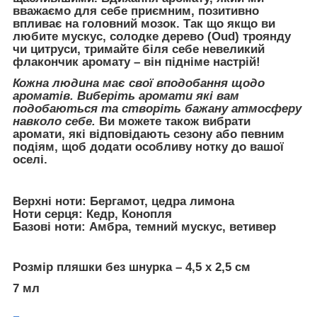
вважаємо для себе приємним, позитивно
впливає на головний мозок. Так що якщо ви
любите мускус, солодке дерево (Oud) троянду
чи цитруси, тримайте біля себе невеликий
флакончик аромату – він підніме настрій!
Кожна людина має свої вподобання щодо
ароматів. Виберіть аромати які вам
подобаються та створіть бажану атмосферу
навколо себе.
Ви можете також вибрати
аромати, які відповідають сезону або певним
подіям, щоб додати особливу нотку до вашої
оселі.
Верхні ноти: Бергамот, цедра лимона
Ноти серця: Кедр, Конопля
Базові ноти: Амбра, темний мускус, ветивер
Розмір пляшки без шнурка – 4,5 х 2,5 см
7 мл