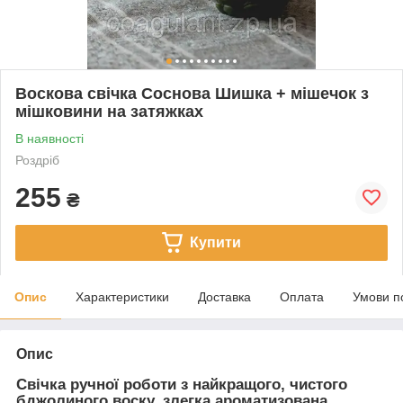
Воскова свічка Соснова Шишка + мішечок з
мішковини на затяжках
В наявності
Роздріб
255
₴
Купити
Опис
Характеристики
Доставка
Оплата
Умови п
Опис
Свічка ручної роботи з найкращого, чистого
бджолиного воску, злегка ароматизована