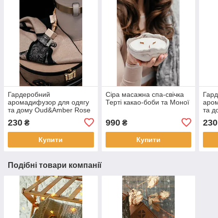
Гардеробний
Сіра масажна спа-свічка
Гар
аромадифузор для одягу
Терті какао-боби та Моної
аром
та дому Oud&Amber Rose
та д
230
990
230
₴
₴
Купити
Купити
Подібні товари компанії