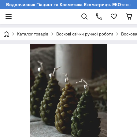
Водоочисник Гіацинт та Косметика Екоматриця. ЕКОтехнологі
Каталог товарів
Воскові свічки ручної роботи
Воскова