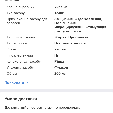
Країна виробник
Україна
Тип засобу
Тонік
Призначення засобу для
Зміцнення, Оздоровлення,
волосся
Поліпшення
мікроциркуляції, Стимуляція
росту волосся
Тип шкіри голови
Жирна, Проблемна
Тип волосся
Всі типи волосся
Стать
Унісекс
Гіпоалергенний
Ні
Консистенція засобу
Рідка
Упаковка засобу
Флакон
Об`єм
200 мл
Приховати
Умови доставки
Доставка здійснюється тільки по передоплаті.