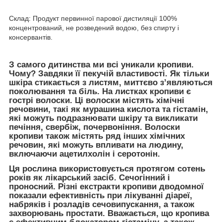
Склад: Продукт первинної парової дистиляції 100%
концентрований, не розведений водою, без спирту і
консервантів.
З самого дитинства ми всі уникали кропиви.
Чому? Завдяки її пекучій властивості. Як тільки
шкіра стикається з листям, миттєво з’являються
поколювання та біль. На листках кропиви є
гострі волоски. Ці волоски містять хімічні
речовини, такі як мурашина кислота та гістамін,
які можуть подразнювати шкіру та викликати
печіння, свербіж, почервоніння. Волоски
кропиви також містять ряд інших хімічних
речовин, які можуть впливати на людину,
включаючи ацетилхолін і серотонін.
Ця рослина використовується протягом сотень
років як лікарський засіб. Сечогінний і
проносний. Різні екстракти кропиви дводомної
показали ефективність при лікуванні діареї,
набряків і розладів сечовипускання, а також
захворювань простати. Вважається, що кропива