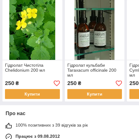
Гідролат Чистотіла
Гідролат кульбаби
Гідр
Chelidonium 200 мл
Taraxacum officinale 200
Cymb
мл
мл
250
250
250
₴
₴
Купити
Купити
Про нас
100% позитивних з 39 відгуків за рік
Працює з 09.08.2012