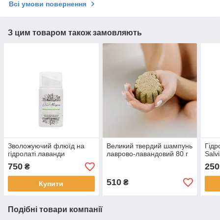
Всі умови повернення
З цим товаром також замовляють
Зволожуючий флюїд на
Великий твердий шампунь
Гідр
гідролаті лаванди
лаврово-лавандовий 80 г
Salvi
750
250
₴
510
₴
Купити
Подібні товари компанії