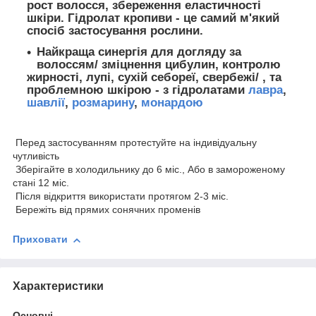
рост волосся, збереження еластичності
шкіри. Гідролат кропиви - це самий м'який
спосіб застосування рослини.
Найкраща синергія
для догляду за
волоссям/ зміцнення цибулин, контролю
жирності, лупі, сухій себореї, свербежі/ , та
проблемною шкірою - з гідролатами
лавра
,
шавлії
,
розмарину
,
монардою
Перед застосуванням протестуйте на індивідуальну
чутливість
Зберігайте в холодильнику до 6 міс., Або в замороженому
стані 12 міс.
Після відкриття використати протягом 2-3 міс.
Бережіть від прямих сонячних променів
Приховати
Характеристики
Основні