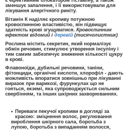
є ефективним блокатором гістаміну, а також
зменшує запалення, і її використовували для
лікування алергічного риніту.
Вітамін К наділяє кропиву потужною
кровоспинною властивістю, він підвищує
здатність крові згущуватися.
Кровоспинним
ефектом відомий і
деревій
(тисячолистник)
Рослина містить секретин, який нормалізує
обмін речовин, стимулює утворення інсуліну і
тим самим забезпечує зниження кількості цукру
в крові.
Флавоноїди, дубильні речовини, таніни,
фітонциди, органічні кислоти, хлорофіл - дають
можливість впоратися зовнішньо при лікуванні
виразок при варикозі, фурункулах що не
гояться, екземі, яка супроводжується сильним
свербінням, та інших шкірних захворюваннях.
Переваги пекучої кропиви в догляді за
красою
: зміцнення волос, регулювання
вироблення шкірного сала, боротьба з
лупою, боротьба з випаданням волосся,