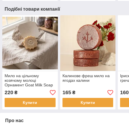
Подібні товари компанії
Мило на цільному
Калинове фреш мило на
Ірис
козячому молоці
ягодах калини
греч
Орнамент Goat Milk Soap
220
165
160
₴
₴
Купити
Купити
Про нас