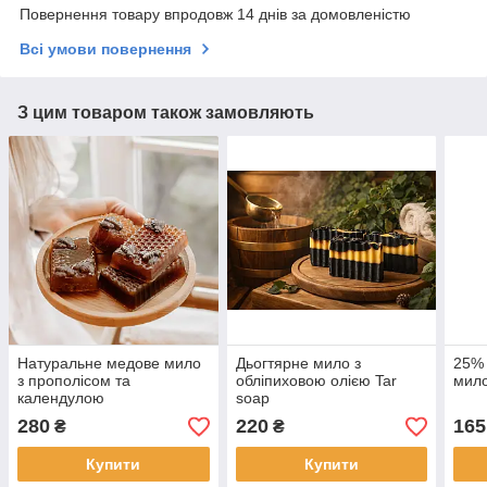
Повернення товару впродовж 14 днів за домовленістю
Всі умови повернення
З цим товаром також замовляють
Натуральне медове мило
Дьогтярне мило з
25% 
з прополісом та
обліпиховою олією Tar
мило
календулою
soap
280
220
165
₴
₴
Купити
Купити