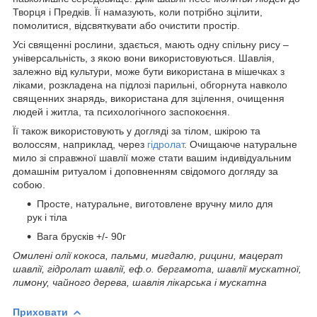
Творця і Предків. Її намазують, коли потрібно зцілити,
помолитися, відсвяткувати або очистити простір.
Усі священні рослини, здається, мають одну спільну рису –
універсальність, з якою вони використовуються. Шавлія,
залежно від культури, може бути використана в мішечках з
ліками, розкладена на підлозі парильні, обгорнута навколо
священних знарядь, використана для зцілення, очищення
людей і житла, та психологічного заспокоєння.
Її також використовують у догляді за тілом, шкірою та
волоссям, наприклад, через
гідролат
. Очищаюче натуральне
мило зі справжної шавлії може стати вашим індивідуальним
домашнім ритуалом і доповненням свідомого догляду за
собою.
Просте, натуральне, виготовлене вручну мило для
рук і тіла
Вага брусків +/- 90г
Омилені олії кокоса, пальми, мигдалю, рицини, мацерат
шавлії, гідролат шавлії, еф.о. бергамота, шавлії мускатної,
лимону, чайного дерева, шавлія лікарська і мускатна
Приховати