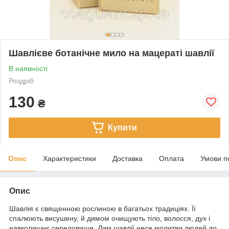
Шавлієве ботанічне мило на мацераті шавлії
В наявності
Роздріб
130
₴
Купити
Опис
Характеристики
Доставка
Оплата
Умови п
Опис
Шавлія є священною рослиною в багатьох традиціях. Її
спалюють висушену, й димом очищують тіло, волосся, дух і
навколишнє середовище. Дим шавлії несе молитви людей до