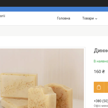
гії
Головна
Товари
Динн
В наявно
160 ₴
+380 (50
Офіс мен