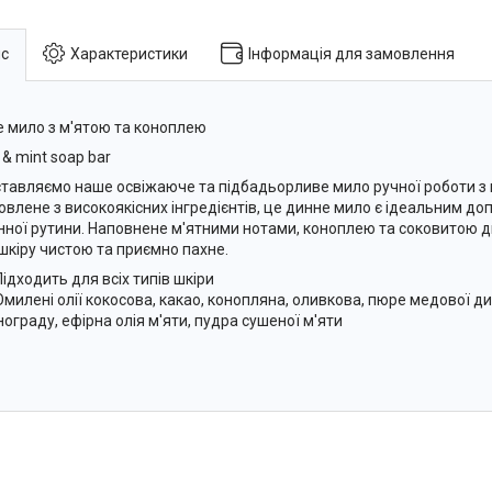
с
Характеристики
Інформація для замовлення
 мило з м'ятою та коноплею
 & mint soap bar
тавляємо наше освіжаюче та підбадьорливе мило ручної роботи з 
овлене з високоякісних інгредієнтів, це динне мило є ідеальним д
ної рутини. Наповнене м'ятними нотами, коноплею та соковитою 
шкіру чистою та приємно пахне.
Підходить для всіх типів шкіри
Омилені олії кокосова, какао, конопляна, оливкова, пюре медової ди
нограду, ефірна олія м'яти, пудра сушеної м'яти