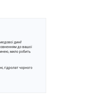
медової дині!
оповненням до вашої
динею, мило робить
ні, гідролат чорного