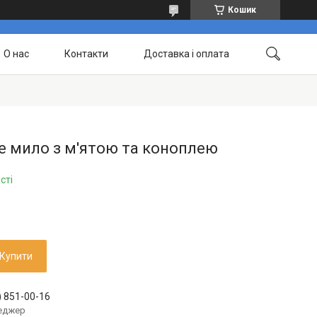
Кошик
О нас
Контакти
Доставка і оплата
е мило з м'ятою та коноплею
сті
Купити
) 851-00-16
еджер