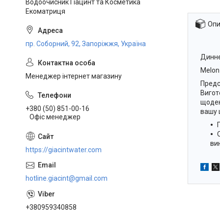
Водоочисник Гіацинт та Косметика
Екоматриця
Опи
пр. Соборний, 92, Запоріжжя, Україна
Динне
Melon
Менеджер інтернет магазину
Предс
Вигот
щоден
+380 (50) 851-00-16
вашу 
Офіс менеджер
ви
https://giacintwater.com
hotline.giacint@gmail.com
+380959340858