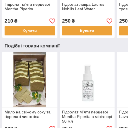
Гідролат м’яти перцевої
Гідролат лавра Laurus
Гідр
Mentha Piperita
Nobilis Leaf Water
тро
210
250
250
₴
₴
Купити
Купити
Подібні товари компанії
Мило на свіжому соку та
Гідролат М'яти перцевої
Гідр
гідролаті чистотіла
Mentha Piperita в мініатюрі
Lava
50 мл