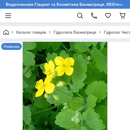
Водоочисник Гіацинт та Косметика Екоматриця. ЕКОтехнологі
Каталог товарів
Гідролати Екоматриця
Гідролат Чис
Новинка