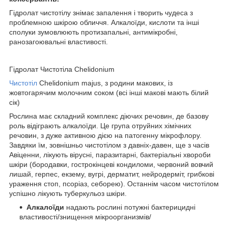
Гідролат чистотілу знімає запалення і творить чудеса з
проблемною шкірою обличчя. Алкалоїди, кислоти та інші
сполуки зумовлюють протизапальні, антимікробні,
ранозагоювальні властивості.
Гідролат Чистотіла Chelidonium
Чистотіл
Chelidonium majus, з родини макових, із
жовтогарячим молочним соком (всі інші макові мають білий
сік)
Рослина має складний комплекс діючих речовин, де базову
роль відіграють алкалоїди. Це група отруйних хімічних
речовин, з дуже активною дією на патогенну мікрофлору.
Завдяки їм, зовнішньо чистотілом з давніх-давен, ще з часів
Авіценни, лікують вірусні, паразитарні, бактеріальні хвороби
шкіри (бородавки, гострокінцеві кондиломи, червоний вовчий
лишай, герпес, екзему, вугрі, дерматит, нейродерміт, грибкові
ураження стоп, псоріаз, себорею). Останнім часом чистотілом
успішно лікують туберкульоз шкіри.
Алкалоїди
надають рослині потужні бактерицидні
властивості/знищення мікроорганизмів/