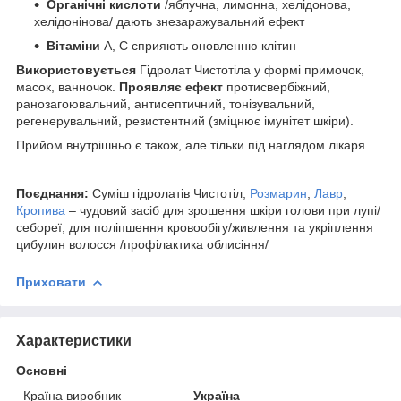
Органічні кислоти
/яблучна, лимонна, хелідонова,
хелідонінова/ дають знезаражувальний ефект
Вітаміни
А, С сприяють оновленню клітин
Використовується
Гідролат Чистотіла у формі примочок,
масок, ванночок.
Проявляє ефект
протисвербіжний,
ранозагоювальний, антисептичний, тонізувальний,
регенерувальний, резистентний (зміцнює імунітет шкіри).
Прийом внутрішньо є також, але тільки під наглядом лікаря.
Поєднання:
Суміш гідролатів Чистотіл,
Розмарин
,
Лавр
,
Кропива
– чудовий засіб для зрошення шкіри голови при лупі/
себореї, для поліпшення кровообігу/живлення та укріплення
цибулин волосся /профілактика облисіння/
Приховати
Характеристики
Основні
Країна виробник
Україна