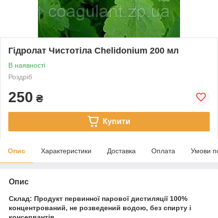
Гідролат Чистотіла Chelidonium 200 мл
В наявності
Роздріб
250
₴
Купити
Опис
Характеристики
Доставка
Оплата
Умови п
Опис
Склад: Продукт первинної парової дистиляції 100%
концентрований, не розведений водою, без спирту і
консервантів.