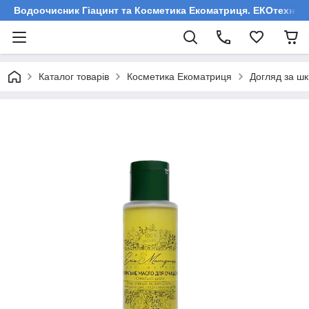
Водоочисник Гіацинт та Косметика Екоматриця. ЕКОтехнологі
Каталог товарів
Косметика Екоматриця
Догляд за ш