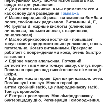
пересушивая кожу. Можно использовать как
средство для умывания.
✔ Для снятия макияжа, а мы применяем его и
как основу для разведения
Гоммажа
✔ Масло зародышей риса - витаминная бомба и
ловец свободных радикалов. Витамины А, Е,
РР, группы В, жирные кислоты (олеиновая,
линолевая, пальмитиновая, стеариновая,
линоленовая)
✔ Масло абрикосовой косточки - повышает
тонус кожи и продолжительно увлажняет, очень
питательно, богато витаминами. Прекрасно
работает с повреждениями кожи, очень быстро
заживляет
✔ Ефірне масло апельсина. Потужний
антисептик і відмінно тонізує шкіру, стягує пори.
Посильно працює над висвітленням пігментації
шкіри.
✔ Ефірне масло герані. Для шкіри навколо очей.
Пом'якшує і тонізує. Масло герані це
антимікробний засіб, це лімфодренажну засіб.
Тонізує кровообіг.
✔ Екстракт розмарину. Має лімфодренажну,
бактерицидну дію. Регенерація і омолодження.