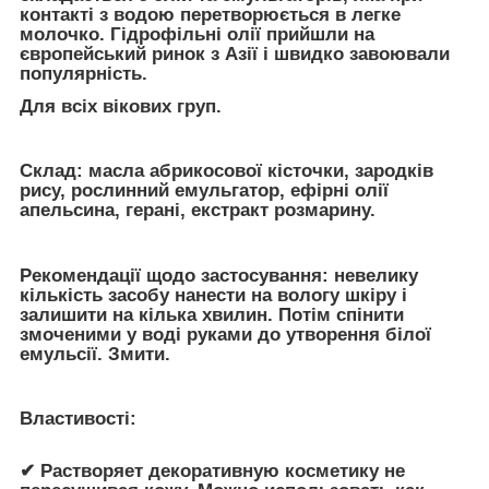
контакті з водою перетворюється в легке
молочко. Гідрофільні олії прийшли на
європейський ринок з Азії і швидко завоювали
популярність.
Для всіх вікових груп.
Склад: масла абрикосової кісточки, зародків
рису, рослинний емульгатор, ефірні олії
апельсина, герані, екстракт розмарину.
Рекомендації щодо застосування: невелику
кількість засобу нанести на вологу шкіру і
залишити на кілька хвилин. Потім спінити
змоченими у воді руками до утворення білої
емульсії. Змити.
Властивості:
✔ Растворяет декоративную косметику не