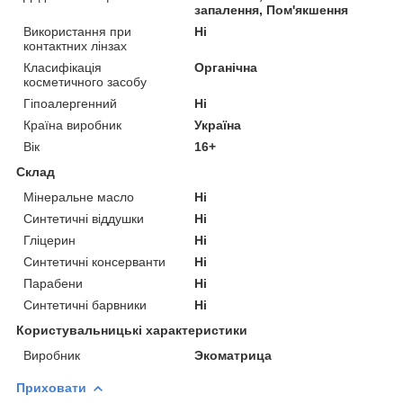
запалення, Пом'якшення
Використання при
Ні
контактних лінзах
Класифікація
Органічна
косметичного засобу
Гіпоалергенний
Ні
Країна виробник
Україна
Вік
16+
Склад
Мінеральне масло
Ні
Синтетичні віддушки
Ні
Гліцерин
Ні
Синтетичні консерванти
Ні
Парабени
Ні
Синтетичні барвники
Ні
Користувальницькі характеристики
Виробник
Экоматрица
Приховати