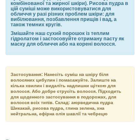
комбінованої та жирної шкіри). Рисова пудра в
цій суміші може використовуватися для
обличчя у разі різних проблем шкіри: для
вибілювання, позбавлення прищів і вад, а
також темних кругів.
Змішайте наш сухий порошок із теплим
гідролатом і застосовуйте отриману пасту як
маску для обличчя або на корені волосся.
:
Застосування
Нанесіть суміш на шкіру біля
волосяних цибулин і помасажуйте. Залиште на
кілька хвилин і видаліть надлишки щіткою для
волосся. Або добре струсіть волосся.
Підходить
для щоденного застосування в подорожах, для
волосся всіх типів.
Склад:
аюрведична пудра
Шикакай, рисова пудра, глина зелена, хна
нейтральна, ефірна олія шавлії та чебрецю