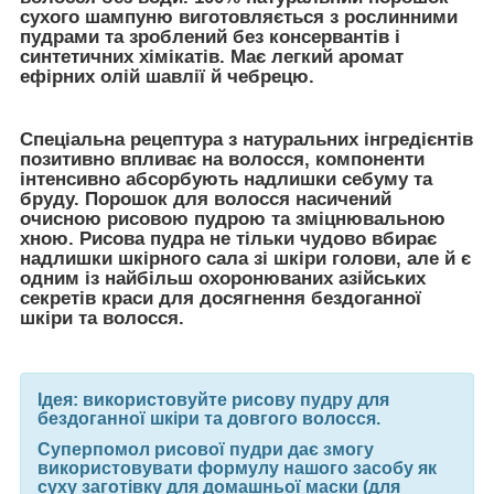
сухого шампуню виготовляється з рослинними
пудрами та зроблений без консервантів і
синтетичних хімікатів. Має легкий аромат
ефірних олій шавлії й чебрецю.
Спеціальна рецептура з натуральних інгредієнтів
позитивно впливає на волосся, компоненти
інтенсивно абсорбують надлишки себуму та
бруду. Порошок для волосся насичений
очисною рисовою пудрою та зміцнювальною
хною. Рисова пудра не тільки чудово вбирає
надлишки шкірного сала зі шкіри голови, але й є
одним із найбільш охоронюваних азійських
секретів краси для досягнення бездоганної
шкіри та волосся.
Ідея: використовуйте рисову пудру для
бездоганної шкіри та довгого волосся.
Суперпомол рисової пудри дає змогу
використовувати формулу нашого засобу як
суху заготівку для домашньої маски (для