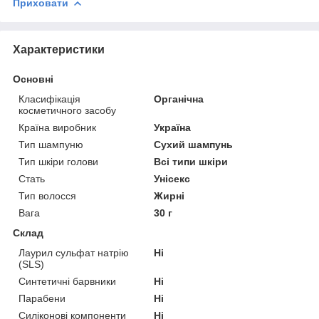
Приховати
Характеристики
Основні
Класифікація
Органічна
косметичного засобу
Країна виробник
Україна
Тип шампуню
Сухий шампунь
Тип шкіри голови
Всі типи шкіри
Стать
Унісекс
Тип волосся
Жирні
Вага
30 г
Склад
Лаурил сульфат натрію
Ні
(SLS)
Синтетичні барвники
Ні
Парабени
Ні
Силіконові компоненти
Ні