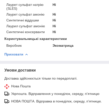
Лаурет сульфат натрію
Ні
(SLES)
Лаурет сульфат амонію
Ні
Синтетичні віддушки
Ні
Лаурил сульфат амонію
Ні
Синтетичні консерванти
Ні
Користувальницькі характеристики
Виробник
Экоматрица
Приховати
Умови доставки
Доставка здійснюється тільки по передоплаті.
Нова Пошта
Укрпошта. Відправлення у понеділок, середу, п'ятницю
НОВА ПОШТА. Відправка в понеділок, середу, п'ятницю.