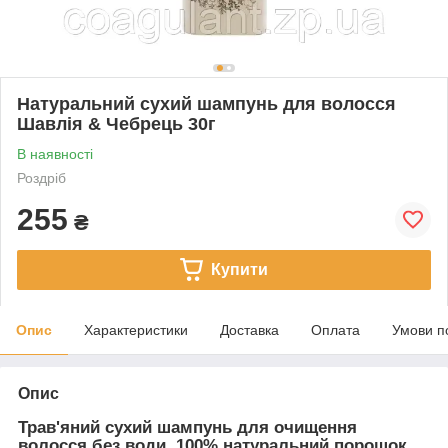
Натуральний сухий шампунь для волосся
Шавлія & Чебрець 30г
В наявності
Роздріб
255
₴
Купити
Опис
Характеристики
Доставка
Оплата
Умови п
Опис
Трав'яний сухий шампунь для очищення
волосся без води. 100% натуральний порошок