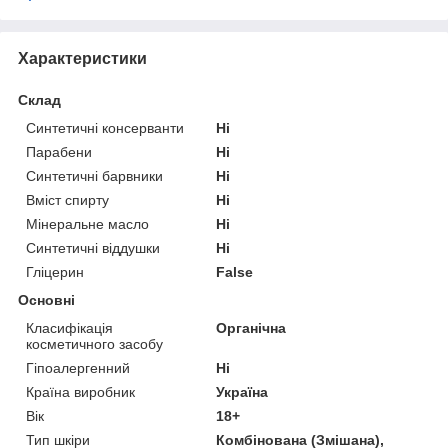
Характеристики
Склад
Синтетичні консерванти
Ні
Парабени
Ні
Синтетичні барвники
Ні
Вміст спирту
Ні
Мінеральне масло
Ні
Синтетичні віддушки
Ні
Гліцерин
False
Основні
Класифікація
Органічна
косметичного засобу
Гіпоалергенний
Ні
Країна виробник
Україна
Вік
18+
Тип шкіри
Комбінована (Змішана),