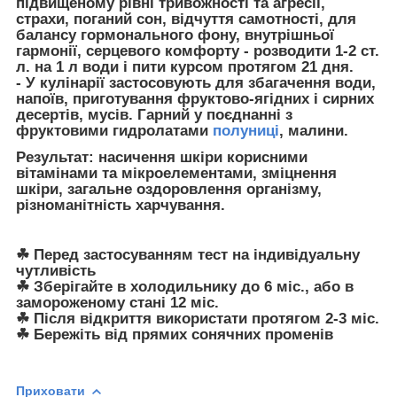
підвищеному рівні тривожності та агресії,
страхи, поганий сон, відчуття самотності, для
балансу гормонального фону, внутрішньої
гармонії, серцевого комфорту - розводити 1-2 ст.
л. на 1 л води і пити курсом протягом 21 дня.
- У кулінарії застосовують для збагачення води,
напоїв, приготування фруктово-ягідних і сирних
десертів, мусів. Гарний у поєднанні з
фруктовими гидролатами
полуниці
, малини.
Результат: насичення шкіри корисними
вітамінами та мікроелементами, зміцнення
шкіри, загальне оздоровлення організму,
різноманітність харчування.
☘ Перед застосуванням тест на індивідуальну
чутливість
☘ Зберігайте в холодильнику до 6 міс., або в
замороженому стані 12 міс.
☘ Після відкриття використати протягом 2-3 міс.
☘ Бережіть від прямих сонячних променів
Приховати