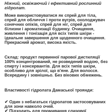
Ніжний, освіжаючий і ефективний рослинний
гідролат.
Може використовуватися як спрей для тіла,
спрей для обличчя і проти вугрів, охолоджувач
сонячних опіків, спрей для ніг, спрей для
білизни і ароматизації будинку. Очищення,
живлення і тонізація для всіх типів шкіри -
ідеальне завершення для щоденного очищення.
Прекрасний аромат, висока якість.
Склад: продукт первинної парової дистиляції
100% концентрований, не розведений водою, без
спирту і консервантів. Для всіх типів шкіри,
особливо для зрілої, що в'яне. Для волосся.
Всередину і зовнішньо. Без вікових обмежень.
Властивості гідролата Дамаської троянди:
✔ Один з небагатьох гідролатов застосовуваних
для зони навколо очей.
✔ Підходить для промивання слизової