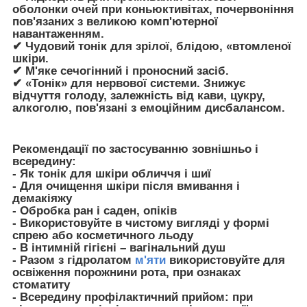
оболонки очей при коньюктивітах, почервоніння
пов'язаних з великою комп'ютерної
навантаженням.
✔ Чудовий тонік для зрілої, блідою, «втомленої
шкіри.
✔ М'яке сечогінний і проносний засіб.
✔ «Тонік» для нервової системи. Знижує
відчуття голоду, залежність від кави, цукру,
алкоголю, пов'язані з емоційним дисбалансом.
Рекомендації по застосуванню зовнішньо і
всередину:
- Як тонік для шкіри обличчя і шиї
- Для очищення шкіри після вмивання і
демакіяжу
- Обробка ран і саден, опіків
- Використовуйте в чистому вигляді у формі
спрею або косметичного льоду
- В інтимній гігієні – вагінальний душ
- Разом з гідролатом
м'яти
використовуйте для
освіження порожнини рота, при ознаках
стоматиту
- Всередину профілактичний прийом: при