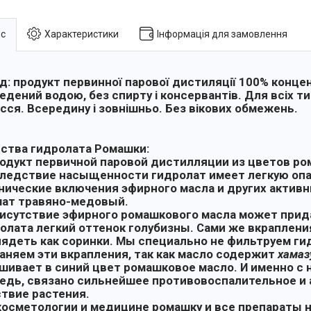
с
Характеристики
Інформація для замовлення
д: продукт первинної парової дистиляції 100% конце
едений водою, без спирту і консервантів. Для всіх ти
сся. Всередину і зовнішньо. Без вікових обмежень.
ства гидролата Ромашки:
одукт первичной паровой дистилляции из цветов ро
ледствие насыщенности гидролат имеет легкую оп
нические включения эфирного масла и других актив
ат травяно-медовый.
исутствие эфирного ромашкового масла может прид
олата легкий оттенок голубизны. Сами же вкраплени
ядеть как соринки. Мы специально не фильтруем ги
аняем эти вкрапления, так как масло содержит
хамаз
шивает в синий цвет ромашковое масло. И именно с 
едь, связано сильнейшее противовоспалительное и
твие растения.
косметологии и медицине ромашку и все препараты н