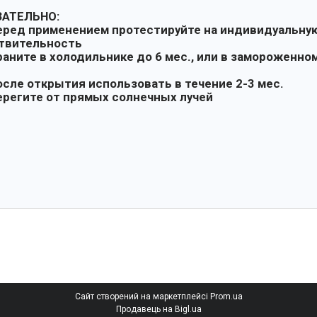
ЗАТЕЛЬНО:
ред применением протестируйте на индивидуальну
твительность
аните в холодильнике до 6 мес., или в замороженно
сле открытия использовать в течение 2-3 мес.
регите от прямых солнечных лучей
Сайт створений на маркетплейсі
Prom.ua
Продавець на Bigl.ua