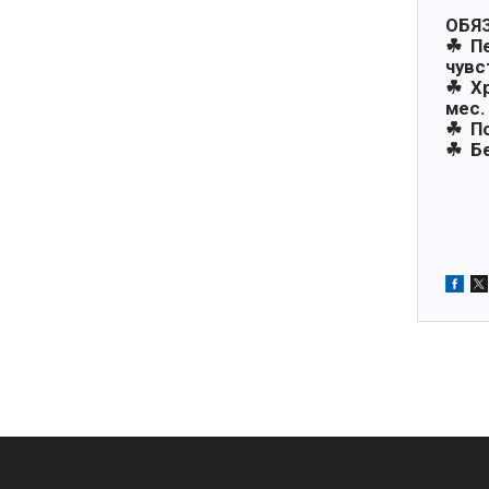
ОБЯ
☘ Пе
чувс
☘ Хр
мес.
☘ По
☘ Бе