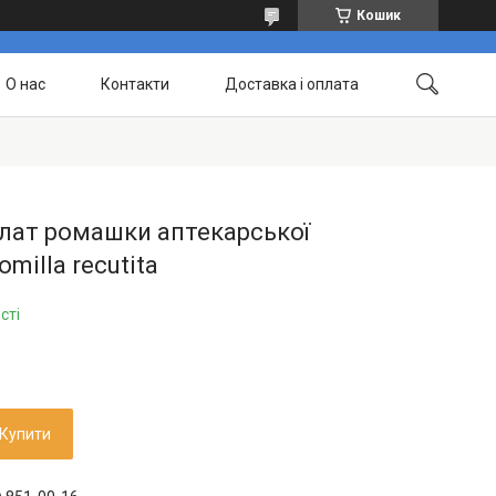
Кошик
О нас
Контакти
Доставка і оплата
лат ромашки аптекарської
milla recutita
сті
Купити