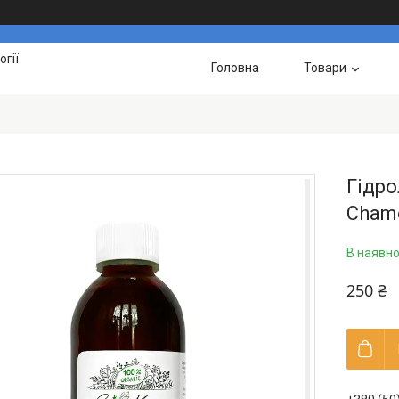
гії
Головна
Товари
Гідро
Chamo
В наявно
250 ₴