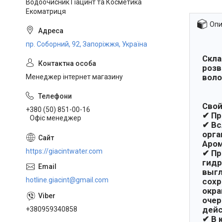
Водоочисник Гіацинт та Косметика
Екоматриця
Опи
пр. Соборний, 92, Запоріжжя, Україна
Скла
розв
воло
Менеджер інтернет магазину
Свой
+380 (50) 851-00-16
✔ Пр
Офіс менеджер
✔ Вс
орга
Аром
https://giacintwater.com
✔ Пр
гидр
выгл
hotline.giacint@gmail.com
сохр
окра
очер
дейс
+380959340858
✔ В 