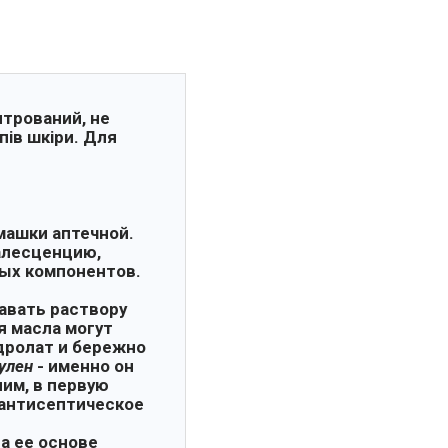
нтрований, не
пів шкіри. Для
машки аптечной.
алесценцию,
ных компонентов.
авать раствору
я масла могут
дролат и бережно
улен
- именно он
ним, в первую
 антисептическое
а ее основе