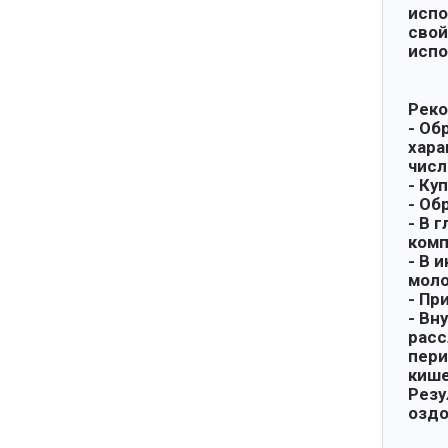
испо
свой
испо
Реко
- Об
хара
числ
- Ку
- Об
- В 
комп
- В 
моло
- Пр
- Вн
расс
пери
кише
Резу
оздо