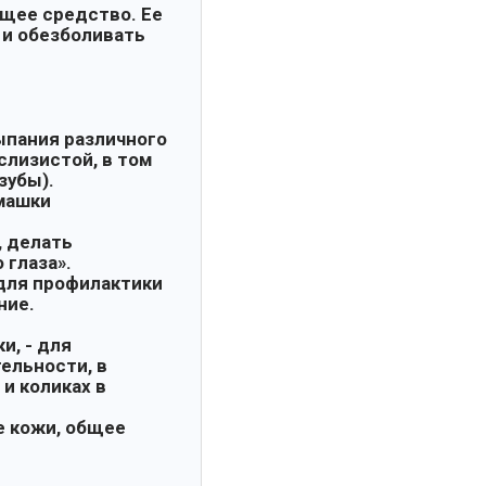
щее средство. Ее
 и обезболивать
ыпания различного
слизистой, в том
 зубы).
омашки
, делать
 глаза».
 для профилактики
ние.
и, - для
ельности, в
и коликах в
е кожи, общее