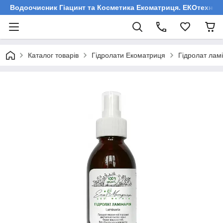
Водоочисник Гіацинт та Косметика Екоматриця. ЕКОтехнологі
Каталог товарів
Гідролати Екоматриця
Гідролат ламі