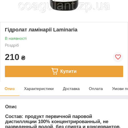
Гідролат ламінарії Laminaria
В наявності
Роздріб
210
₴
Купити
Опис
Характеристики
Доставка
Оплата
Умови п
Опис
Состав: продукт первичной паровой
дистилляции 100% концентрированный, не
разведенный водой, без спирта и консервантов.