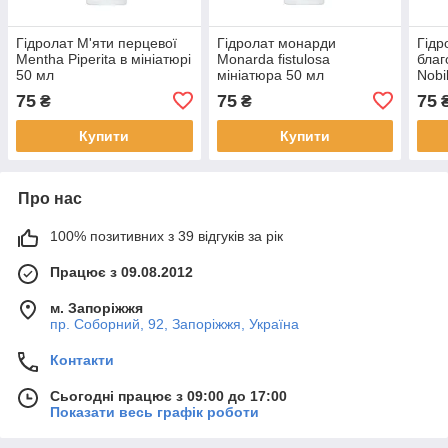
Гідролат М'яти перцевої
Гідролат монарди
Гідр
Mentha Piperita в мініатюрі
Monarda fistulosa
благ
50 мл
мініатюра 50 мл
Nobi
75
75
75
₴
₴
Купити
Купити
Про нас
100% позитивних з 39 відгуків за рік
Працює з 09.08.2012
м. Запоріжжя
пр. Соборний, 92, Запоріжжя, Україна
Контакти
Сьогодні працює з 09:00 до 17:00
Показати весь графік роботи