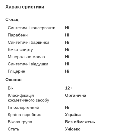
Характеристики
Склад
Синтетичні консерванти
Ні
Парабени
Ні
Синтетичні барвники
Ні
Вміст спирту
Ні
Мінеральне масло
Ні
Синтетичні віддушки
Ні
Гліцерин
Ні
Основні
Вік
12+
Класифікація
Органічна
косметичного засобу
Гіпоалергенний
Ні
Країна виробник
Україна
Вікова група
Без обмежень
Стать
Унісекс