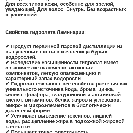
Для всех типов кожи, особенно для зрелой,
увядающей. Для волос. Внутрь. Без возрастных
ограничений.
Свойства гидролата Ламинарии:
✔ Продукт первичной паровой дистилляции из
высушенных листьев и слоевища бурых
водорослей.
✔ Вследствие насыщенности гидролат имеет
органические включения активных
компонентов, легкую опалесценцию и
характерный запах водоросли.
✔ Гидролат сохраняет все свойства растения как
уникального источника йода, брома, цинка,
селена, фосфора, гиалуроновой и альгиновой
кислот, витаминов, белка, жиров и углеводов,
микро- и микроэлементов в биологически
доступной форме.
✔ Усиливает выведение токсинов, лишней
воды, расщепление жира в подкожной жировой
клетчатке
✔ Повышает тонус, эластичность,