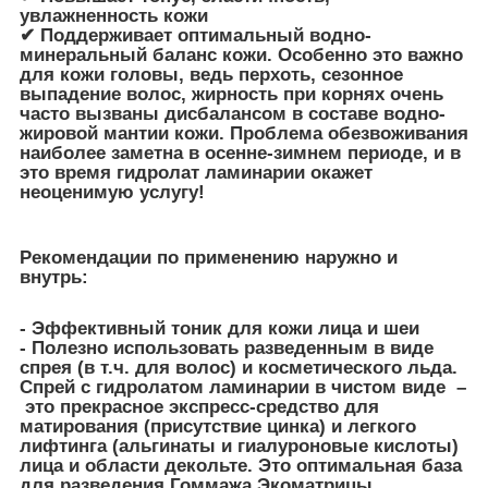
увлажненность кожи
✔ Поддерживает оптимальный водно-
минеральный баланс кожи. Особенно это важно
для кожи головы, ведь перхоть, сезонное
выпадение волос, жирность при корнях очень
часто вызваны дисбалансом в составе водно-
жировой мантии кожи. Проблема обезвоживания
наиболее заметна в осенне-зимнем периоде, и в
это время гидролат ламинарии окажет
неоценимую услугу!
Рекомендации по применению наружно и
внутрь:
- Эффективный тоник для кожи лица и шеи
- Полезно использовать разведенным в виде
спрея (в т.ч. для волос) и косметического льда.
Спрей с гидролатом ламинарии в чистом виде –
это прекрасное экспресс-средство для
матирования (присутствие цинка) и легкого
лифтинга (альгинаты и гиалуроновые кислоты)
лица и области декольте. Это оптимальная база
для разведения Гоммажа Экоматрицы.